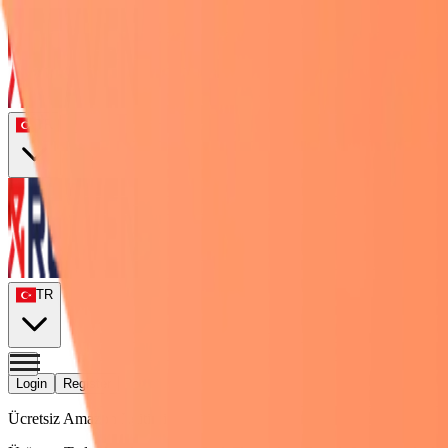
TR
TR
Login
Register
Ücretsiz Amazon Eğitimi