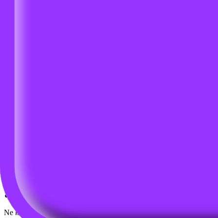
Amazon nasıl bir pazar yeri ve nasıl satış yapılır?
Amazonda yapılacak iş modelleri hangileri?
FBA ve FBM satış nedir?
Amazon'da minimum risk ile yapılabilecek iş modeli hangisi?
Ürünlere sermaye ayırmadan nasıl kendi markanı kurabilirsin?
Ne kadar sermaye lazım? Bütçe planlaması nasıl yaparım?