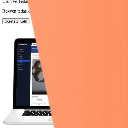
Ürün ve Tedarikçi Aramadan, Stok Tutmadan,
Düşük Sermaye
ile
Am
Rexven tedarik sistemi ile Amazon'da satış yapmanın en kolay yolun
Ücretsiz Katıl