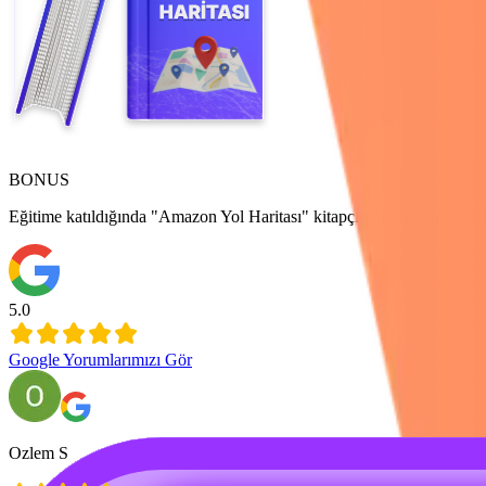
BONUS
Eğitime katıldığında "Amazon Yol Haritası" kitapçığını ücretsiz bir ş
5.0
Google Yorumlarımızı Gör
Ozlem S