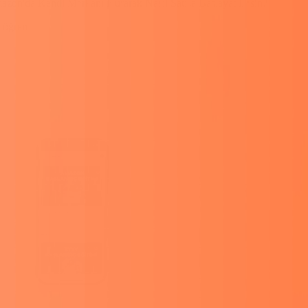
azon'da Kendi Markanı Kurarak
Nasıl Satışa Başlayabilirsin?
u öğren