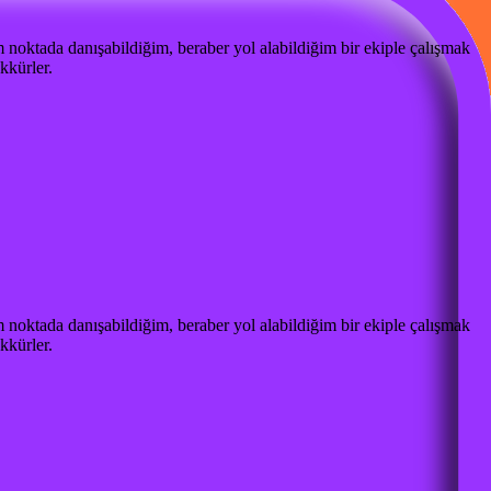
m noktada danışabildiğim, beraber yol alabildiğim bir ekiple çalışmak
E
kkürler.
P
m noktada danışabildiğim, beraber yol alabildiğim bir ekiple çalışmak
E
kkürler.