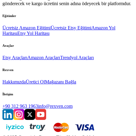
gönderecek ve kargo ücretini senin adına ödeyecek bir platformdur.
Eğitimler
Ücretsiz Amazon Eğitimi
Ücretsiz Etsy Eğitimi
Amazon Yol
Haritası
Etsy Yol Haritası
Araçlar
Etsy Araçları
Amazon Araçları
Trendyol Araçları
Rexven
Hakkımızda
Üretici Ol
Mağazanı Bağla
İletişim
+90 312 963 1963
info@rexven.com